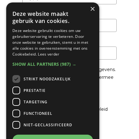
×
Deze website maakt
Achternaam
gebruik van cookies.
Deze website gebruikt cookies om uw
gebruikerservaring te verbeteren. Door
Email
*
onze website te gebruiken, stemt u in met
alle cookies in overeenstemming met ons
Cookiebeleid.
Lees verder
SHOW ALL PARTNERS
(987) →
We gaan voorzichtig om met je gegevens.
Lees in het
Privacybeleid
hoe we hiermee
STRIKT NOODZAKELIJK
om gaan.
PRESTATIE
Privacybeleid
TARGETING
Ik ga akkoord met het privacybeleid
FUNCTIONEEL
NIET-GECLASSIFICEERD
Verzenden