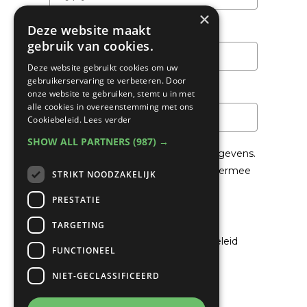
×
Deze website maakt
Achternaam
gebruik van cookies.
Deze website gebruikt cookies om uw
gebruikerservaring te verbeteren. Door
Email
*
onze website te gebruiken, stemt u in met
alle cookies in overeenstemming met ons
Cookiebeleid.
Lees verder
SHOW ALL PARTNERS
(987) →
We gaan voorzichtig om met je gegevens.
Lees in het
Privacybeleid
hoe we hiermee
STRIKT NOODZAKELIJK
om gaan.
PRESTATIE
Privacybeleid
TARGETING
Ik ga akkoord met het privacybeleid
FUNCTIONEEL
NIET-GECLASSIFICEERD
Verzenden