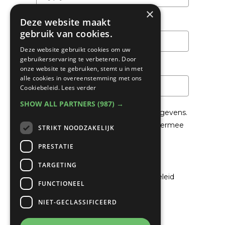
×
Deze website maakt
Achternaam
gebruik van cookies.
Deze website gebruikt cookies om uw
gebruikerservaring te verbeteren. Door
Email
*
onze website te gebruiken, stemt u in met
alle cookies in overeenstemming met ons
Cookiebeleid.
Lees verder
SHOW ALL PARTNERS
(987) →
We gaan voorzichtig om met je gegevens.
Lees in het
Privacybeleid
hoe we hiermee
STRIKT NOODZAKELIJK
om gaan.
PRESTATIE
Privacybeleid
TARGETING
Ik ga akkoord met het privacybeleid
FUNCTIONEEL
NIET-GECLASSIFICEERD
Verzenden