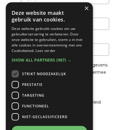
×
Deze website maakt
Achternaam
gebruik van cookies.
Deze website gebruikt cookies om uw
gebruikerservaring te verbeteren. Door
Email
*
onze website te gebruiken, stemt u in met
alle cookies in overeenstemming met ons
Cookiebeleid.
Lees verder
SHOW ALL PARTNERS
(987) →
We gaan voorzichtig om met je gegevens.
Lees in het
Privacybeleid
hoe we hiermee
STRIKT NOODZAKELIJK
om gaan.
PRESTATIE
Privacybeleid
TARGETING
Ik ga akkoord met het privacybeleid
FUNCTIONEEL
NIET-GECLASSIFICEERD
Verzenden