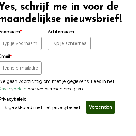
Yes, schrijf me in voor de
maandelijkse nieuwsbrief!
Voornaam
*
Achternaam
Email
*
We gaan voorzichtig om met je gegevens. Lees in het
Privacybeleid
hoe we hiermee om gaan.
Privacybeleid
Verzenden
Ik ga akkoord met het privacybeleid
© Copyright 2022 - 2026
Unveiling Intimacy
· All rights reserved