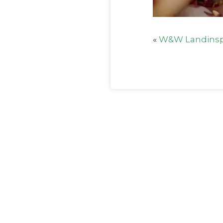
«
W&W Landinsp