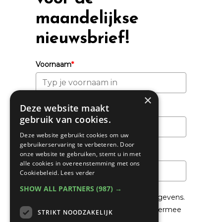
maandelijkse
nieuwsbrief!
Voornaam
*
×
Deze website maakt
Achternaam
gebruik van cookies.
Deze website gebruikt cookies om uw
gebruikerservaring te verbeteren. Door
Email
*
onze website te gebruiken, stemt u in met
alle cookies in overeenstemming met ons
Cookiebeleid.
Lees verder
SHOW ALL PARTNERS
(987) →
We gaan voorzichtig om met je gegevens.
Lees in het
Privacybeleid
hoe we hiermee
STRIKT NOODZAKELIJK