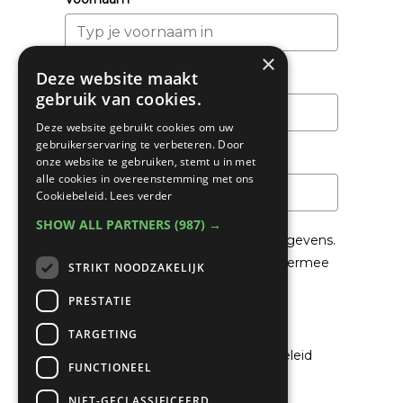
×
Deze website maakt
Achternaam
gebruik van cookies.
Deze website gebruikt cookies om uw
gebruikerservaring te verbeteren. Door
Email
*
onze website te gebruiken, stemt u in met
alle cookies in overeenstemming met ons
Cookiebeleid.
Lees verder
SHOW ALL PARTNERS
(987) →
We gaan voorzichtig om met je gegevens.
Lees in het
Privacybeleid
hoe we hiermee
STRIKT NOODZAKELIJK
om gaan.
PRESTATIE
Privacybeleid
TARGETING
Ik ga akkoord met het privacybeleid
FUNCTIONEEL
NIET-GECLASSIFICEERD