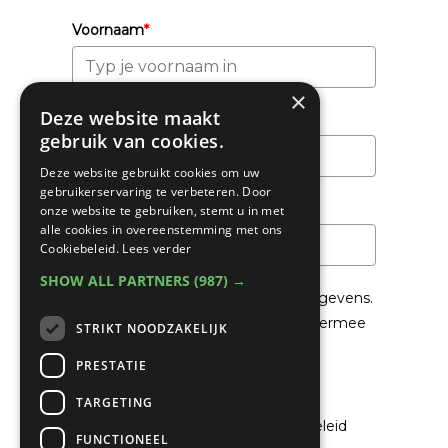
Voornaam
*
×
Deze website maakt
Achternaam
gebruik van cookies.
Deze website gebruikt cookies om uw
gebruikerservaring te verbeteren. Door
Email
*
onze website te gebruiken, stemt u in met
alle cookies in overeenstemming met ons
Cookiebeleid.
Lees verder
SHOW ALL PARTNERS
(987) →
We gaan voorzichtig om met je gegevens.
Lees in het
Privacybeleid
hoe we hiermee
STRIKT NOODZAKELIJK
om gaan.
PRESTATIE
Privacybeleid
TARGETING
Ik ga akkoord met het privacybeleid
FUNCTIONEEL