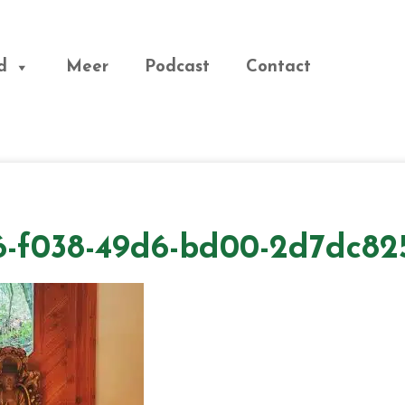
d
Meer
Podcast
Contact
6-f038-49d6-bd00-2d7dc82