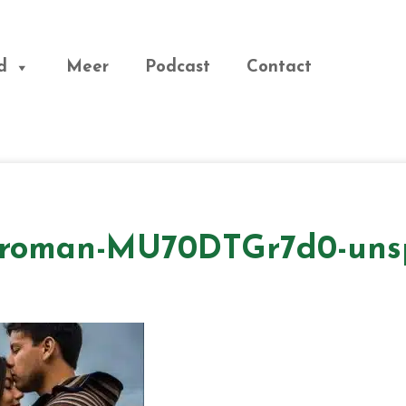
d
Meer
Podcast
Contact
a-roman-MU70DTGr7d0-uns