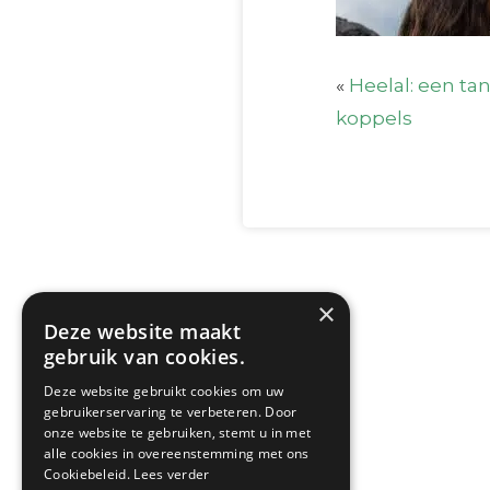
«
Heelal: een tan
koppels
×
Deze website maakt
gebruik van cookies.
Deze website gebruikt cookies om uw
gebruikerservaring te verbeteren. Door
onze website te gebruiken, stemt u in met
alle cookies in overeenstemming met ons
Cookiebeleid.
Lees verder