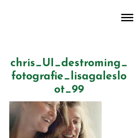
Door
Unveiling Intimacy
naar
Toggle
de
hoofd
inhoud
Header
echts
chris_UI_destroming_
fotografie_lisagaleslo
ot_99