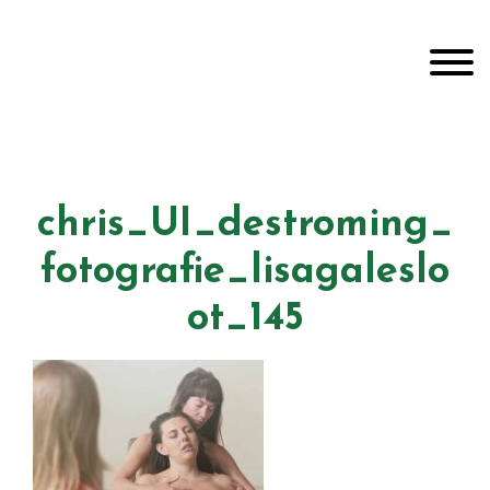
Door
Unveiling Intimacy
naar
Toggle
de
hoofd
inhoud
Header
echts
chris_UI_destroming_
fotografie_lisagaleslo
ot_145