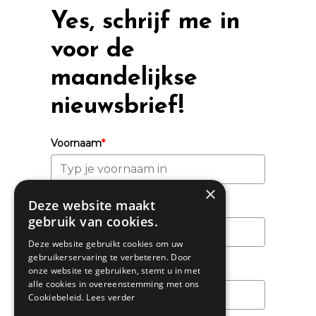
Yes, schrijf me in
voor de
maandelijkse
nieuwsbrief!
Voornaam
*
×
Deze website maakt
Achternaam
gebruik van cookies.
Deze website gebruikt cookies om uw
gebruikerservaring te verbeteren. Door
Email
*
onze website te gebruiken, stemt u in met
alle cookies in overeenstemming met ons
Cookiebeleid.
Lees verder