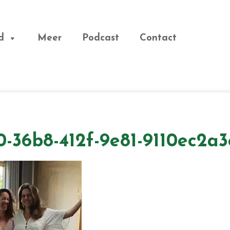
d
Meer
Podcast
Contact
0-36b8-412f-9e81-9110ec2a