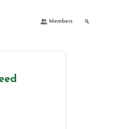
Members
3eed