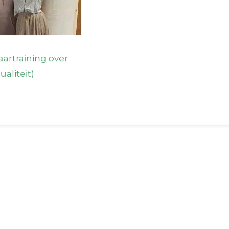
aartraining over
ualiteit)