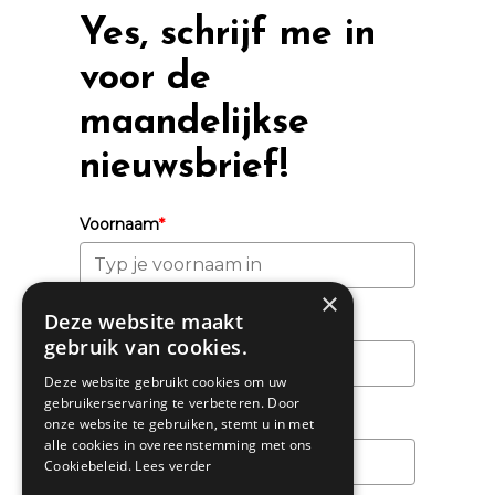
Yes, schrijf me in
voor de
maandelijkse
nieuwsbrief!
Voornaam
*
×
Deze website maakt
Achternaam
gebruik van cookies.
Deze website gebruikt cookies om uw
gebruikerservaring te verbeteren. Door
Email
*
onze website te gebruiken, stemt u in met
alle cookies in overeenstemming met ons
Cookiebeleid.
Lees verder