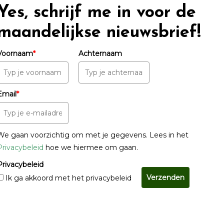
Yes, schrijf me in voor de
maandelijkse nieuwsbrief!
Voornaam
*
Achternaam
Email
*
We gaan voorzichtig om met je gegevens. Lees in het
Privacybeleid
hoe we hiermee om gaan.
Privacybeleid
Verzenden
Ik ga akkoord met het privacybeleid
© Copyright 2022 - 2026
Unveiling Intimacy
· All rights reserved