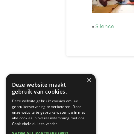
«
Silence
×
Deze website maakt
gebruik van cookies.
Deze website gebruikt cookies om uw
gebruikerservaring te verbeteren. Door
onze website te gebruiken, stemt u in met
alle cookies in overeenstemming met ons
Cookiebeleid.
Lees verder
SHOW ALL PARTNERS
(987) →