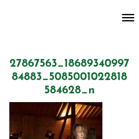
Door
Unveiling Intimacy
naar
Toggle
de
hoofd
inhoud
Header
echts
27867563_18689340997
84883_5085001022818
584628_n