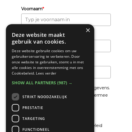
Voornaam
*
×
Deze website maakt
Achternaam
gebruik van cookies.
Deze website gebruikt cookies om uw
gebruikerservaring te verbeteren. Door
Email
*
onze website te gebruiken, stemt u in met
alle cookies in overeenstemming met ons
Cookiebeleid.
Lees verder
SHOW ALL PARTNERS
(987) →
We gaan voorzichtig om met je gegevens.
Lees in het
Privacybeleid
hoe we hiermee
STRIKT NOODZAKELIJK
om gaan.
PRESTATIE
Privacybeleid
TARGETING
Ik ga akkoord met het privacybeleid
FUNCTIONEEL