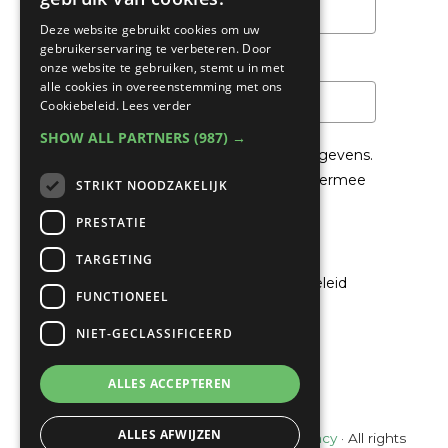
Deze website gebruikt cookies om uw
gebruikerservaring te verbeteren. Door
Email
*
onze website te gebruiken, stemt u in met
alle cookies in overeenstemming met ons
Cookiebeleid.
Lees verder
SHOW ALL PARTNERS
(987) →
We gaan voorzichtig om met je gegevens.
Lees in het
Privacybeleid
hoe we hiermee
STRIKT NOODZAKELIJK
om gaan.
PRESTATIE
Privacybeleid
TARGETING
Ik ga akkoord met het privacybeleid
FUNCTIONEEL
NIET-GECLASSIFICEERD
Verzenden
ALLES ACCEPTEREN
ALLES AFWIJZEN
© Copyright 2022 - 2026
Unveiling Intimacy
· All rights