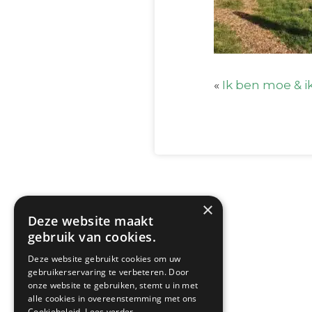
«
Ik ben moe & i
×
Deze website maakt
gebruik van cookies.
Deze website gebruikt cookies om uw
gebruikerservaring te verbeteren. Door
onze website te gebruiken, stemt u in met
alle cookies in overeenstemming met ons
Cookiebeleid.
Lees verder