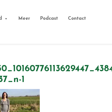
d
Meer
Podcast
Contact
50_10160776113629447_438
37_n-1