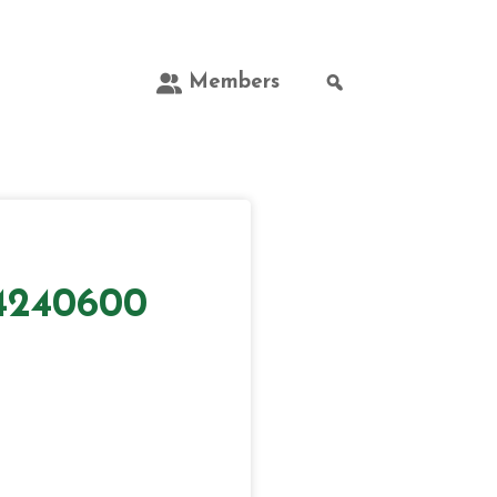
Members
4240600