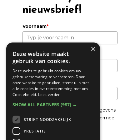
nieuwsbrief!
Voornaam
*
×
Deze website maakt
Achternaam
gebruik van cookies.
Deze website gebruikt cookies om uw
gebruikerservaring te verbeteren. Door
Email
*
onze website te gebruiken, stemt u in met
alle cookies in overeenstemming met ons
Cookiebeleid.
Lees verder
SHOW ALL PARTNERS
(987) →
We gaan voorzichtig om met je gegevens.
Lees in het
Privacybeleid
hoe we hiermee
STRIKT NOODZAKELIJK
om gaan.
PRESTATIE
Privacybeleid