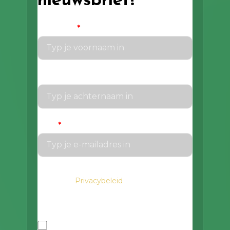
nieuwsbrief!
Voornaam
*
Achternaam
Email
*
We gaan voorzichtig om met je gegevens.
Privacybeleid
Lees in het
hoe we hiermee
om gaan.
Privacybeleid
Ik ga akkoord met het privacybeleid