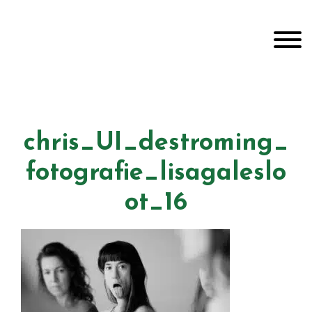
Door
Unveiling Intimacy
naar
Toggle
de
hoofd
inhoud
Header
echts
chris_UI_destroming_
fotografie_lisagaleslo
ot_16