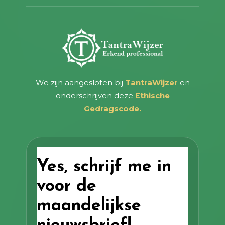
We zijn aangesloten bij
TantraWijzer
en
onderschrijven deze
Ethische
Gedragscode.
Yes, schrijf me in
voor de
maandelijkse