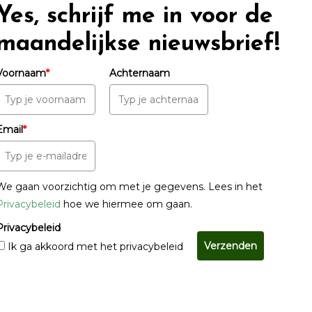
Yes, schrijf me in voor de
maandelijkse nieuwsbrief!
Voornaam
*
Achternaam
Email
*
We gaan voorzichtig om met je gegevens. Lees in het
Privacybeleid
hoe we hiermee om gaan.
Privacybeleid
Verzenden
Ik ga akkoord met het privacybeleid
© Copyright 2022 - 2026
Unveiling Intimacy
· All rights reserved