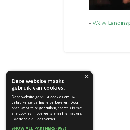
«
W&W Landinsp
×
Deze website maakt
gebruik van cookies.
Deze website gebruikt cookies om uw
gebruikerservaring te verbeteren. Door
onze website te gebruiken, stemt u in met
alle cookies in overeenstemming met ons
Cookiebeleid.
Lees verder
SHOW ALL PARTNERS
(987) →