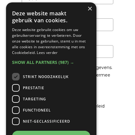
×
Deze website maakt
Achternaam
gebruik van cookies.
Deze website gebruikt cookies om uw
gebruikerservaring te verbeteren. Door
Email
*
onze website te gebruiken, stemt u in met
alle cookies in overeenstemming met ons
Cookiebeleid.
Lees verder
SHOW ALL PARTNERS
(987) →
We gaan voorzichtig om met je gegevens.
Lees in het
Privacybeleid
hoe we hiermee
STRIKT NOODZAKELIJK
om gaan.
PRESTATIE
Privacybeleid
TARGETING
Ik ga akkoord met het privacybeleid
FUNCTIONEEL
NIET-GECLASSIFICEERD
Verzenden