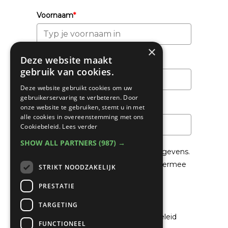
Voornaam
*
×
Deze website maakt
Achternaam
gebruik van cookies.
Deze website gebruikt cookies om uw
gebruikerservaring te verbeteren. Door
Email
*
onze website te gebruiken, stemt u in met
alle cookies in overeenstemming met ons
Cookiebeleid.
Lees verder
SHOW ALL PARTNERS
(987) →
We gaan voorzichtig om met je gegevens.
Lees in het
Privacybeleid
hoe we hiermee
STRIKT NOODZAKELIJK
om gaan.
PRESTATIE
Privacybeleid
TARGETING
Ik ga akkoord met het privacybeleid
FUNCTIONEEL