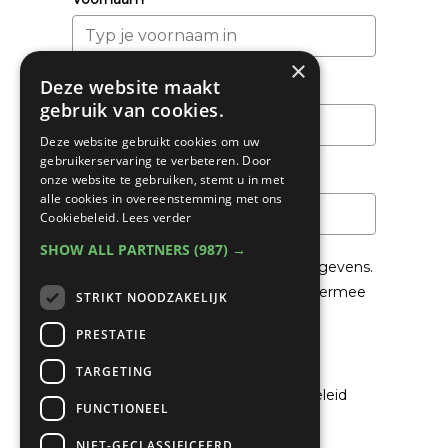
×
Deze website maakt
Achternaam
gebruik van cookies.
Deze website gebruikt cookies om uw
gebruikerservaring te verbeteren. Door
Email
*
onze website te gebruiken, stemt u in met
alle cookies in overeenstemming met ons
Cookiebeleid.
Lees verder
SHOW ALL PARTNERS
(987) →
We gaan voorzichtig om met je gegevens.
Lees in het
Privacybeleid
hoe we hiermee
STRIKT NOODZAKELIJK
om gaan.
PRESTATIE
Privacybeleid
TARGETING
Ik ga akkoord met het privacybeleid
FUNCTIONEEL
NIET-GECLASSIFICEERD