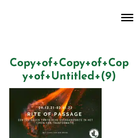
Door
Unveiling Intimacy
naar
Toggle
de
hoofd
inhoud
Header
echts
Copy+of+Copy+of+Cop
y+of+Untitled+(9)