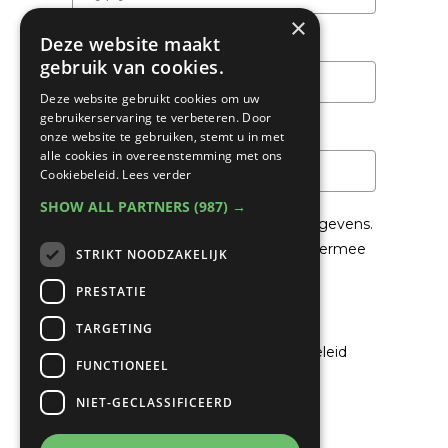
×
Deze website maakt
Achternaam
gebruik van cookies.
Deze website gebruikt cookies om uw
gebruikerservaring te verbeteren. Door
Email
*
onze website te gebruiken, stemt u in met
alle cookies in overeenstemming met ons
Cookiebeleid.
Lees verder
SHOW ALL PARTNERS
(987) →
We gaan voorzichtig om met je gegevens.
Lees in het
Privacybeleid
hoe we hiermee
STRIKT NOODZAKELIJK
om gaan.
PRESTATIE
Privacybeleid
TARGETING
Ik ga akkoord met het privacybeleid
FUNCTIONEEL
NIET-GECLASSIFICEERD
Verzenden