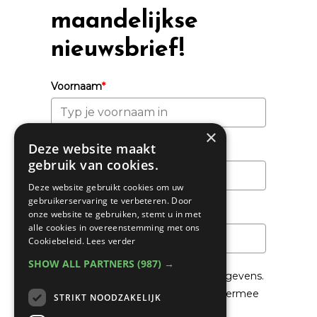
maandelijkse
nieuwsbrief!
Voornaam
*
×
Deze website maakt
Achternaam
gebruik van cookies.
Deze website gebruikt cookies om uw
gebruikerservaring te verbeteren. Door
Email
*
onze website te gebruiken, stemt u in met
alle cookies in overeenstemming met ons
Cookiebeleid.
Lees verder
SHOW ALL PARTNERS
(987) →
We gaan voorzichtig om met je gegevens.
Lees in het
Privacybeleid
hoe we hiermee
STRIKT NOODZAKELIJK
om gaan.