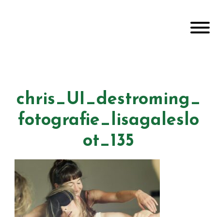
Door
Unveiling Intimacy
naar
Toggle
de
hoofd
inhoud
Header
echts
chris_UI_destroming_
fotografie_lisagaleslo
ot_135