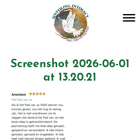
Door
Unveiling Intimacy
naar
Toggle
de
hoofd
inhoud
Header
echts
Screenshot 2026-06-01
at 13.20.21