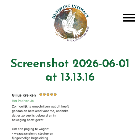
Door
Unveiling Intimacy
naar
Toggle
de
hoofd
inhoud
Header
echts
Screenshot 2026-06-01
at 13.13.16